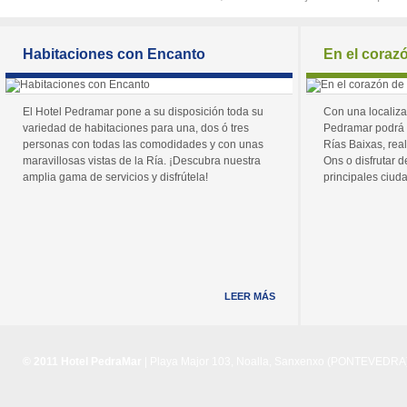
Habitaciones con Encanto
En el coraz
El Hotel Pedramar pone a su disposición toda su
Con una localiza
variedad de habitaciones para una, dos ó tres
Pedramar podrá 
personas con todas las comodidades y con unas
Rías Baixas, real
maravillosas vistas de la Ría. ¡Descubra nuestra
Ons o disfrutar de
amplia gama de servicios y disfrútela!
principales ciuda
LEER MÁS
© 2011 Hotel PedraMar
| Playa Major 103, Noalla, Sanxenxo (PONTEVEDRA) 