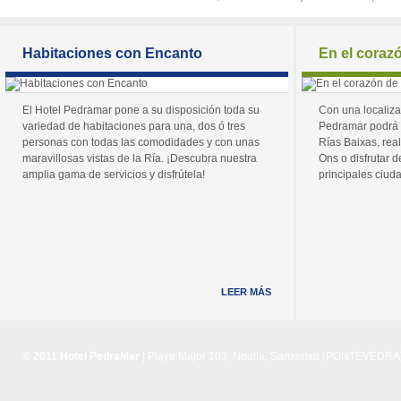
Habitaciones con Encanto
En el coraz
El Hotel Pedramar pone a su disposición toda su
Con una localiza
variedad de habitaciones para una, dos ó tres
Pedramar podrá 
personas con todas las comodidades y con unas
Rías Baixas, real
maravillosas vistas de la Ría. ¡Descubra nuestra
Ons o disfrutar de
amplia gama de servicios y disfrútela!
principales ciuda
LEER MÁS
© 2011 Hotel PedraMar
| Playa Major 103, Noalla, Sanxenxo (PONTEVEDRA) 