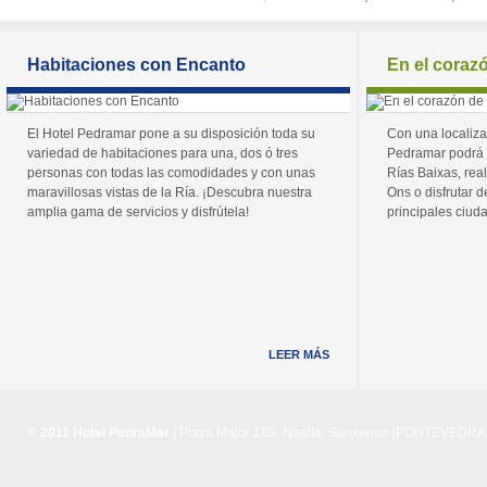
Habitaciones con Encanto
En el coraz
El Hotel Pedramar pone a su disposición toda su
Con una localiza
variedad de habitaciones para una, dos ó tres
Pedramar podrá 
personas con todas las comodidades y con unas
Rías Baixas, real
maravillosas vistas de la Ría. ¡Descubra nuestra
Ons o disfrutar de
amplia gama de servicios y disfrútela!
principales ciuda
LEER MÁS
© 2011 Hotel PedraMar
| Playa Major 103, Noalla, Sanxenxo (PONTEVEDRA) 