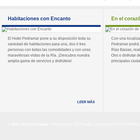
Habitaciones con Encanto
En el coraz
El Hotel Pedramar pone a su disposición toda su
Con una localiza
variedad de habitaciones para una, dos ó tres
Pedramar podrá 
personas con todas las comodidades y con unas
Rías Baixas, real
maravillosas vistas de la Ría. ¡Descubra nuestra
Ons o disfrutar de
amplia gama de servicios y disfrútela!
principales ciuda
LEER MÁS
© 2011 Hotel PedraMar
| Playa Major 103, Noalla, Sanxenxo (PONTEVEDRA) 