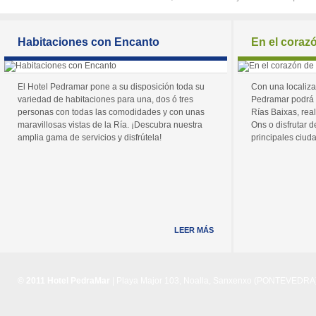
Habitaciones con Encanto
En el coraz
El Hotel Pedramar pone a su disposición toda su
Con una localiza
variedad de habitaciones para una, dos ó tres
Pedramar podrá 
personas con todas las comodidades y con unas
Rías Baixas, real
maravillosas vistas de la Ría. ¡Descubra nuestra
Ons o disfrutar de
amplia gama de servicios y disfrútela!
principales ciuda
LEER MÁS
© 2011 Hotel PedraMar
| Playa Major 103, Noalla, Sanxenxo (PONTEVEDRA) 