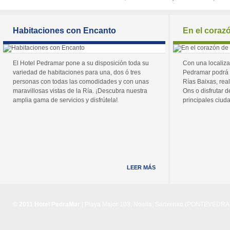
Habitaciones con Encanto
En el coraz
El Hotel Pedramar pone a su disposición toda su
Con una localiza
variedad de habitaciones para una, dos ó tres
Pedramar podrá 
personas con todas las comodidades y con unas
Rías Baixas, real
maravillosas vistas de la Ría. ¡Descubra nuestra
Ons o disfrutar de
amplia gama de servicios y disfrútela!
principales ciuda
LEER MÁS
© 2011 Hotel PedraMar
| Playa Major 103, Noalla, Sanxenxo (PONTEVEDRA) 