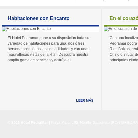
Habitaciones con Encanto
En el coraz
El Hotel Pedramar pone a su disposición toda su
Con una localiza
variedad de habitaciones para una, dos ó tres
Pedramar podrá 
personas con todas las comodidades y con unas
Rías Baixas, real
maravillosas vistas de la Ría. ¡Descubra nuestra
Ons o disfrutar de
amplia gama de servicios y disfrútela!
principales ciuda
LEER MÁS
© 2011 Hotel PedraMar
| Playa Major 103, Noalla, Sanxenxo (PONTEVEDRA) 