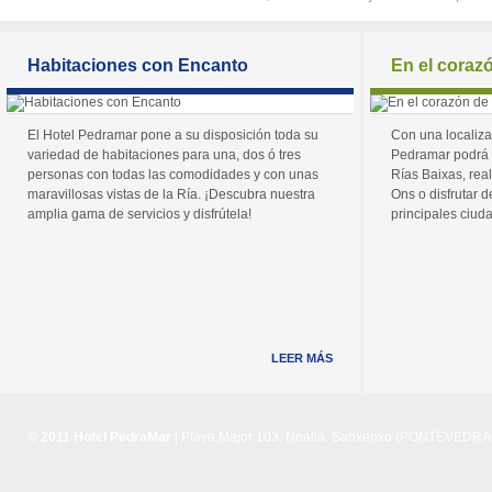
Habitaciones con Encanto
En el coraz
El Hotel Pedramar pone a su disposición toda su
Con una localiza
variedad de habitaciones para una, dos ó tres
Pedramar podrá 
personas con todas las comodidades y con unas
Rías Baixas, real
maravillosas vistas de la Ría. ¡Descubra nuestra
Ons o disfrutar de
amplia gama de servicios y disfrútela!
principales ciuda
LEER MÁS
© 2011 Hotel PedraMar
| Playa Major 103, Noalla, Sanxenxo (PONTEVEDRA) 