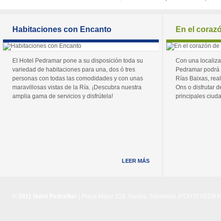
Habitaciones con Encanto
En el coraz
El Hotel Pedramar pone a su disposición toda su
Con una localiza
variedad de habitaciones para una, dos ó tres
Pedramar podrá 
personas con todas las comodidades y con unas
Rías Baixas, real
maravillosas vistas de la Ría. ¡Descubra nuestra
Ons o disfrutar de
amplia gama de servicios y disfrútela!
principales ciuda
LEER MÁS
© 2011 Hotel PedraMar
| Playa Major 103, Noalla, Sanxenxo (PONTEVEDRA) 