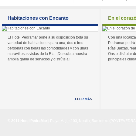
Habitaciones con Encanto
En el coraz
El Hotel Pedramar pone a su disposición toda su
Con una localiza
variedad de habitaciones para una, dos ó tres
Pedramar podrá 
personas con todas las comodidades y con unas
Rías Baixas, real
maravillosas vistas de la Ría. ¡Descubra nuestra
Ons o disfrutar de
amplia gama de servicios y disfrútela!
principales ciuda
LEER MÁS
© 2011 Hotel PedraMar
| Playa Major 103, Noalla, Sanxenxo (PONTEVEDRA) 