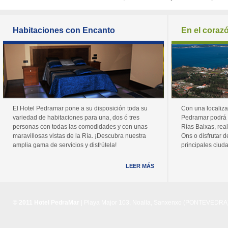
Habitaciones con Encanto
En el coraz
El Hotel Pedramar pone a su disposición toda su
Con una localiza
variedad de habitaciones para una, dos ó tres
Pedramar podrá 
personas con todas las comodidades y con unas
Rías Baixas, real
maravillosas vistas de la Ría. ¡Descubra nuestra
Ons o disfrutar de
amplia gama de servicios y disfrútela!
principales ciuda
LEER MÁS
© 2011 Hotel PedraMar
| Playa Major 103, Noalla, Sanxenxo (PONTEVEDRA) 