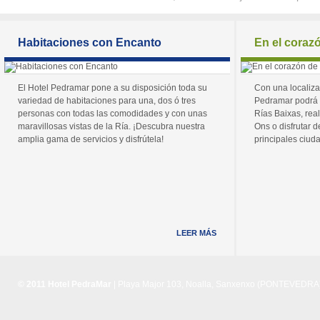
Habitaciones con Encanto
En el coraz
El Hotel Pedramar pone a su disposición toda su
Con una localiza
variedad de habitaciones para una, dos ó tres
Pedramar podrá 
personas con todas las comodidades y con unas
Rías Baixas, real
maravillosas vistas de la Ría. ¡Descubra nuestra
Ons o disfrutar de
amplia gama de servicios y disfrútela!
principales ciuda
LEER MÁS
© 2011 Hotel PedraMar
| Playa Major 103, Noalla, Sanxenxo (PONTEVEDRA) 