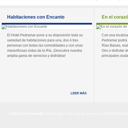
Habitaciones con Encanto
En el coraz
El Hotel Pedramar pone a su disposición toda su
Con una localiza
variedad de habitaciones para una, dos ó tres
Pedramar podrá 
personas con todas las comodidades y con unas
Rías Baixas, real
maravillosas vistas de la Ría. ¡Descubra nuestra
Ons o disfrutar de
amplia gama de servicios y disfrútela!
principales ciuda
LEER MÁS
© 2011 Hotel PedraMar
| Playa Major 103, Noalla, Sanxenxo (PONTEVEDRA) 