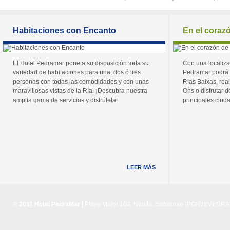
Habitaciones con Encanto
En el coraz
El Hotel Pedramar pone a su disposición toda su
Con una localiza
variedad de habitaciones para una, dos ó tres
Pedramar podrá 
personas con todas las comodidades y con unas
Rías Baixas, real
maravillosas vistas de la Ría. ¡Descubra nuestra
Ons o disfrutar de
amplia gama de servicios y disfrútela!
principales ciuda
LEER MÁS
© 2011 Hotel PedraMar
| Playa Major 103, Noalla, Sanxenxo (PONTEVEDRA) 