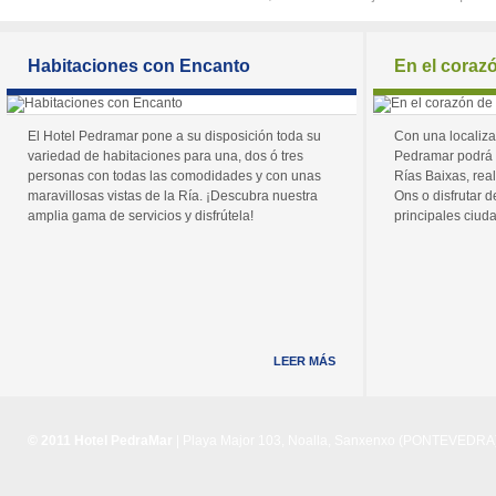
Habitaciones con Encanto
En el coraz
El Hotel Pedramar pone a su disposición toda su
Con una localiza
variedad de habitaciones para una, dos ó tres
Pedramar podrá 
personas con todas las comodidades y con unas
Rías Baixas, real
maravillosas vistas de la Ría. ¡Descubra nuestra
Ons o disfrutar de
amplia gama de servicios y disfrútela!
principales ciuda
LEER MÁS
© 2011 Hotel PedraMar
| Playa Major 103, Noalla, Sanxenxo (PONTEVEDRA) 