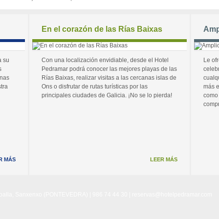
En el corazón de las Rías Baixas
Amp
a su
Con una localización envidiable, desde el Hotel
Le of
s
Pedramar podrá conocer las mejores playas de las
celeb
unas
Rías Baixas, realizar visitas a las cercanas islas de
cualq
tra
Ons o disfrutar de rutas turísticas por las
más e
principales ciudades de Galicia. ¡No se lo pierda!
como 
compr
R MÁS
LEER MÁS
Noalla, Sanxenxo (PONTEVEDRA) | 986 74 44 30 |
reservas@hotelpedramar.com