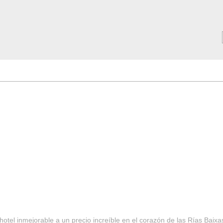
MAR ***
SERVICIOS
Tarifas y Ofertas 2025
Notici
hotel inmejorable a un precio increíble en el corazón de las Rías Baixa