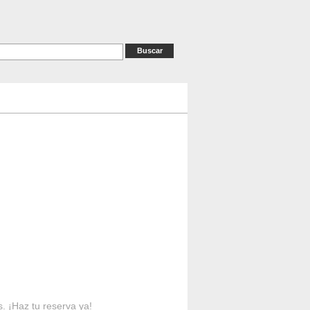
as
RESERVAS
Contacto
s. ¡Haz tu reserva ya!