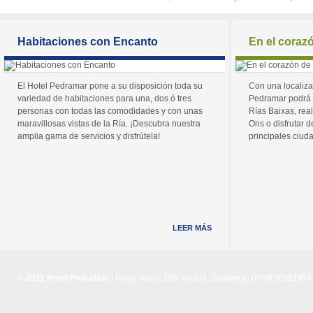
Habitaciones con Encanto
En el coraz
El Hotel Pedramar pone a su disposición toda su
Con una localiza
variedad de habitaciones para una, dos ó tres
Pedramar podrá 
personas con todas las comodidades y con unas
Rías Baixas, real
maravillosas vistas de la Ría. ¡Descubra nuestra
Ons o disfrutar de
amplia gama de servicios y disfrútela!
principales ciuda
LEER MÁS
© 2011 Hotel PedraMar
| Playa Major 103, Noalla, Sanxenxo (PONTEVEDRA) 