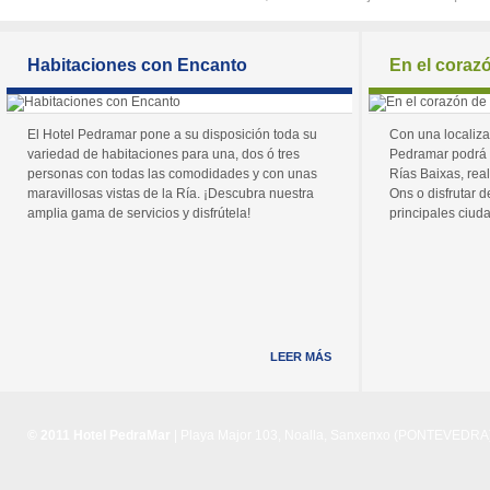
Habitaciones con Encanto
En el coraz
El Hotel Pedramar pone a su disposición toda su
Con una localiza
variedad de habitaciones para una, dos ó tres
Pedramar podrá 
personas con todas las comodidades y con unas
Rías Baixas, real
maravillosas vistas de la Ría. ¡Descubra nuestra
Ons o disfrutar de
amplia gama de servicios y disfrútela!
principales ciuda
LEER MÁS
© 2011 Hotel PedraMar
| Playa Major 103, Noalla, Sanxenxo (PONTEVEDRA) 