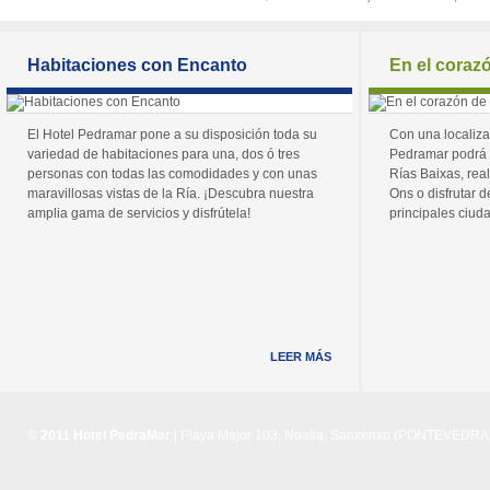
Habitaciones con Encanto
En el coraz
El Hotel Pedramar pone a su disposición toda su
Con una localiza
variedad de habitaciones para una, dos ó tres
Pedramar podrá 
personas con todas las comodidades y con unas
Rías Baixas, real
maravillosas vistas de la Ría. ¡Descubra nuestra
Ons o disfrutar de
amplia gama de servicios y disfrútela!
principales ciuda
LEER MÁS
© 2011 Hotel PedraMar
| Playa Major 103, Noalla, Sanxenxo (PONTEVEDRA) 