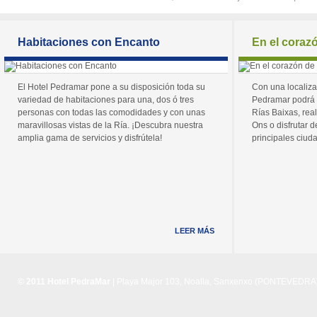
Habitaciones con Encanto
En el coraz
El Hotel Pedramar pone a su disposición toda su
Con una localiza
variedad de habitaciones para una, dos ó tres
Pedramar podrá 
personas con todas las comodidades y con unas
Rías Baixas, real
maravillosas vistas de la Ría. ¡Descubra nuestra
Ons o disfrutar de
amplia gama de servicios y disfrútela!
principales ciuda
LEER MÁS
© 2011 Hotel PedraMar
| Playa Major 103, Noalla, Sanxenxo (PONTEVEDRA) 