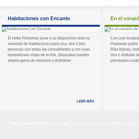
Habitaciones con Encanto
En el coraz
El Hotel Pedramar pone a su disposición toda su
Con una localiza
variedad de habitaciones para una, dos ó tres
Pedramar podrá 
personas con todas las comodidades y con unas
Rías Baixas, real
maravillosas vistas de la Ría. ¡Descubra nuestra
Ons o disfrutar de
amplia gama de servicios y disfrútela!
principales ciuda
LEER MÁS
© 2011 Hotel PedraMar
| Playa Major 103, Noalla, Sanxenxo (PONTEVEDRA) 