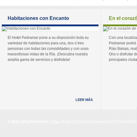
Habitaciones con Encanto
En el coraz
El Hotel Pedramar pone a su disposición toda su
Con una localiza
variedad de habitaciones para una, dos ó tres
Pedramar podrá 
personas con todas las comodidades y con unas
Rías Baixas, real
maravillosas vistas de la Ría. ¡Descubra nuestra
Ons o disfrutar de
amplia gama de servicios y disfrútela!
principales ciuda
LEER MÁS
© 2011 Hotel PedraMar
| Playa Major 103, Noalla, Sanxenxo (PONTEVEDRA) 