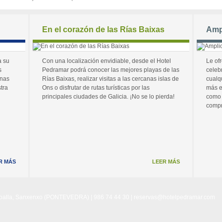
En el corazón de las Rías Baixas
Amp
a su
Con una localización envidiable, desde el Hotel
Le of
s
Pedramar podrá conocer las mejores playas de las
celeb
unas
Rías Baixas, realizar visitas a las cercanas islas de
cualq
tra
Ons o disfrutar de rutas turísticas por las
más e
principales ciudades de Galicia. ¡No se lo pierda!
como 
compr
R MÁS
LEER MÁS
Noalla, Sanxenxo (PONTEVEDRA) | 986 74 44 30 |
reservas@hotelpedramar.com