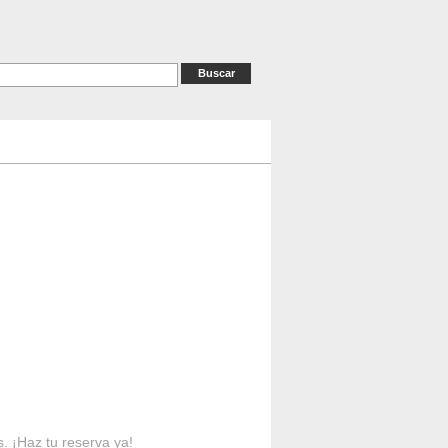
as
RESERVAS
Contacto
s. ¡Haz tu reserva ya!