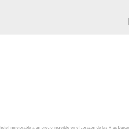
MAR ***
SERVICIOS
Tarifas y Ofertas 2025
Notici
hotel inmejorable a un precio increíble en el corazón de las Rías Baixa