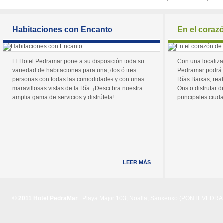
Habitaciones con Encanto
En el coraz
El Hotel Pedramar pone a su disposición toda su
Con una localiza
variedad de habitaciones para una, dos ó tres
Pedramar podrá 
personas con todas las comodidades y con unas
Rías Baixas, real
maravillosas vistas de la Ría. ¡Descubra nuestra
Ons o disfrutar de
amplia gama de servicios y disfrútela!
principales ciuda
LEER MÁS
© 2011 Hotel PedraMar
| Playa Major 103, Noalla, Sanxenxo (PONTEVEDRA) 