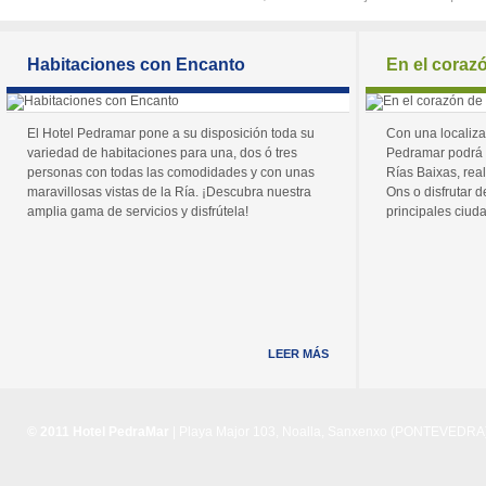
Habitaciones con Encanto
En el coraz
El Hotel Pedramar pone a su disposición toda su
Con una localiza
variedad de habitaciones para una, dos ó tres
Pedramar podrá 
personas con todas las comodidades y con unas
Rías Baixas, real
maravillosas vistas de la Ría. ¡Descubra nuestra
Ons o disfrutar de
amplia gama de servicios y disfrútela!
principales ciuda
LEER MÁS
© 2011 Hotel PedraMar
| Playa Major 103, Noalla, Sanxenxo (PONTEVEDRA) 