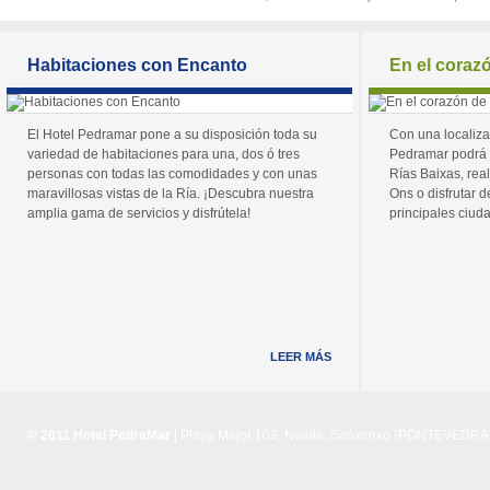
Habitaciones con Encanto
En el coraz
El Hotel Pedramar pone a su disposición toda su
Con una localiza
variedad de habitaciones para una, dos ó tres
Pedramar podrá 
personas con todas las comodidades y con unas
Rías Baixas, real
maravillosas vistas de la Ría. ¡Descubra nuestra
Ons o disfrutar de
amplia gama de servicios y disfrútela!
principales ciuda
LEER MÁS
© 2011 Hotel PedraMar
| Playa Major 103, Noalla, Sanxenxo (PONTEVEDRA) 