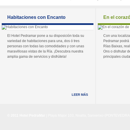
Habitaciones con Encanto
En el coraz
El Hotel Pedramar pone a su disposición toda su
Con una localiza
variedad de habitaciones para una, dos ó tres
Pedramar podrá 
personas con todas las comodidades y con unas
Rías Baixas, real
maravillosas vistas de la Ría. ¡Descubra nuestra
Ons o disfrutar de
amplia gama de servicios y disfrútela!
principales ciuda
LEER MÁS
© 2011 Hotel PedraMar
| Playa Major 103, Noalla, Sanxenxo (PONTEVEDRA) 