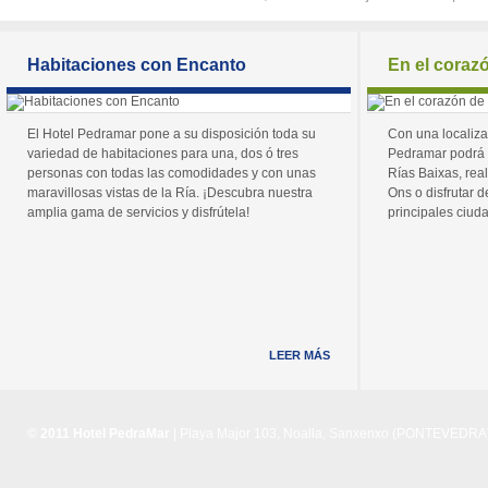
Habitaciones con Encanto
En el coraz
El Hotel Pedramar pone a su disposición toda su
Con una localiza
variedad de habitaciones para una, dos ó tres
Pedramar podrá 
personas con todas las comodidades y con unas
Rías Baixas, real
maravillosas vistas de la Ría. ¡Descubra nuestra
Ons o disfrutar de
amplia gama de servicios y disfrútela!
principales ciuda
LEER MÁS
© 2011 Hotel PedraMar
| Playa Major 103, Noalla, Sanxenxo (PONTEVEDRA) 