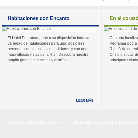
Habitaciones con Encanto
En el coraz
El Hotel Pedramar pone a su disposición toda su
Con una localiza
variedad de habitaciones para una, dos ó tres
Pedramar podrá 
personas con todas las comodidades y con unas
Rías Baixas, real
maravillosas vistas de la Ría. ¡Descubra nuestra
Ons o disfrutar de
amplia gama de servicios y disfrútela!
principales ciuda
LEER MÁS
© 2011 Hotel PedraMar
| Playa Major 103, Noalla, Sanxenxo (PONTEVEDRA) 