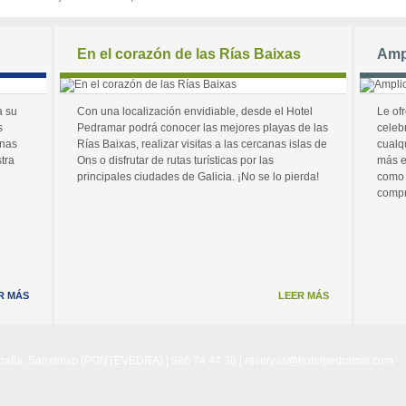
En el corazón de las Rías Baixas
Amp
a su
Con una localización envidiable, desde el Hotel
Le of
s
Pedramar podrá conocer las mejores playas de las
celeb
unas
Rías Baixas, realizar visitas a las cercanas islas de
cualq
tra
Ons o disfrutar de rutas turísticas por las
más e
principales ciudades de Galicia. ¡No se lo pierda!
como 
compr
R MÁS
LEER MÁS
Noalla, Sanxenxo (PONTEVEDRA) | 986 74 44 30 |
reservas@hotelpedramar.com