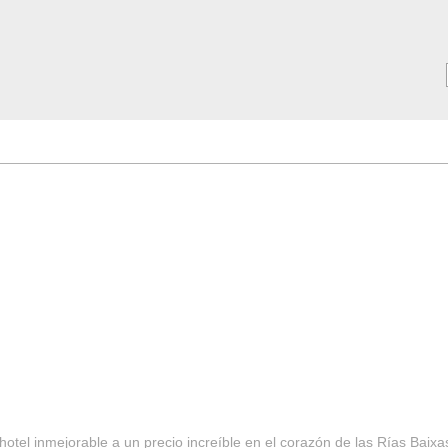
MAR ***
SERVICIOS
Tarifas y Ofertas 2025
Notici
hotel inmejorable a un precio increíble en el corazón de las Rías Baixa