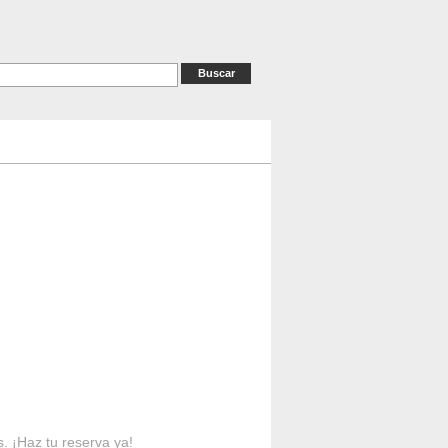
as
RESERVAS
Contacto
s. ¡Haz tu reserva ya!