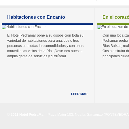
Habitaciones con Encanto
En el coraz
El Hotel Pedramar pone a su disposición toda su
Con una localiza
variedad de habitaciones para una, dos ó tres
Pedramar podrá 
personas con todas las comodidades y con unas
Rías Baixas, real
maravillosas vistas de la Ría. ¡Descubra nuestra
Ons o disfrutar de
amplia gama de servicios y disfrútela!
principales ciuda
LEER MÁS
© 2011 Hotel PedraMar
| Playa Major 103, Noalla, Sanxenxo (PONTEVEDRA) 