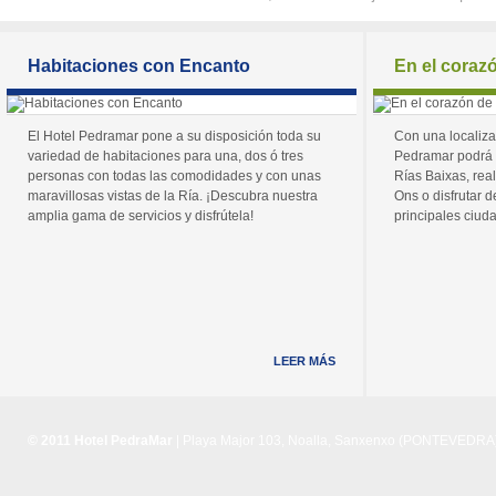
Habitaciones con Encanto
En el coraz
El Hotel Pedramar pone a su disposición toda su
Con una localiza
variedad de habitaciones para una, dos ó tres
Pedramar podrá 
personas con todas las comodidades y con unas
Rías Baixas, real
maravillosas vistas de la Ría. ¡Descubra nuestra
Ons o disfrutar de
amplia gama de servicios y disfrútela!
principales ciuda
LEER MÁS
© 2011 Hotel PedraMar
| Playa Major 103, Noalla, Sanxenxo (PONTEVEDRA) 