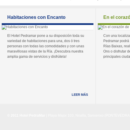
Habitaciones con Encanto
En el coraz
El Hotel Pedramar pone a su disposición toda su
Con una localiza
variedad de habitaciones para una, dos ó tres
Pedramar podrá 
personas con todas las comodidades y con unas
Rías Baixas, real
maravillosas vistas de la Ría. ¡Descubra nuestra
Ons o disfrutar de
amplia gama de servicios y disfrútela!
principales ciuda
LEER MÁS
© 2011 Hotel PedraMar
| Playa Major 103, Noalla, Sanxenxo (PONTEVEDRA) 