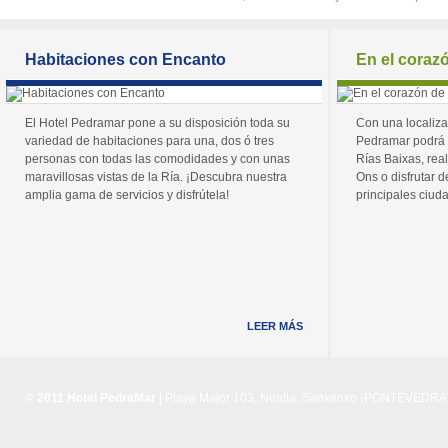
Habitaciones con Encanto
En el coraz
El Hotel Pedramar pone a su disposición toda su
Con una localiza
variedad de habitaciones para una, dos ó tres
Pedramar podrá 
personas con todas las comodidades y con unas
Rías Baixas, real
maravillosas vistas de la Ría. ¡Descubra nuestra
Ons o disfrutar de
amplia gama de servicios y disfrútela!
principales ciuda
LEER MÁS
© 2011 Hotel PedraMar
| Playa Major 103, Noalla, Sanxenxo (PONTEVEDRA) 