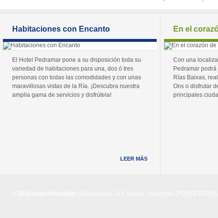
Habitaciones con Encanto
En el coraz
El Hotel Pedramar pone a su disposición toda su
Con una localiza
variedad de habitaciones para una, dos ó tres
Pedramar podrá 
personas con todas las comodidades y con unas
Rías Baixas, real
maravillosas vistas de la Ría. ¡Descubra nuestra
Ons o disfrutar de
amplia gama de servicios y disfrútela!
principales ciuda
LEER MÁS
© 2011 Hotel PedraMar
| Playa Major 103, Noalla, Sanxenxo (PONTEVEDRA) 