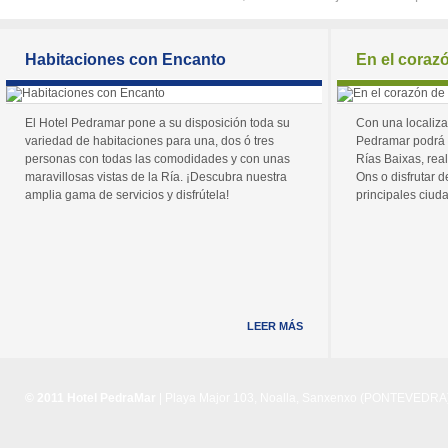
Habitaciones con Encanto
En el coraz
El Hotel Pedramar pone a su disposición toda su
Con una localiza
variedad de habitaciones para una, dos ó tres
Pedramar podrá 
personas con todas las comodidades y con unas
Rías Baixas, real
maravillosas vistas de la Ría. ¡Descubra nuestra
Ons o disfrutar de
amplia gama de servicios y disfrútela!
principales ciuda
LEER MÁS
© 2011 Hotel PedraMar
| Playa Major 103, Noalla, Sanxenxo (PONTEVEDRA) 