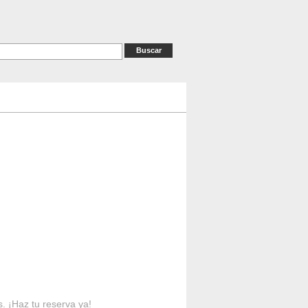
as
RESERVAS
Contacto
s. ¡Haz tu reserva ya!