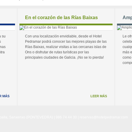
En el corazón de las Rías Baixas
Amp
a su
Con una localización envidiable, desde el Hotel
Le of
s
Pedramar podrá conocer las mejores playas de las
celeb
unas
Rías Baixas, realizar visitas a las cercanas islas de
cualq
tra
Ons o disfrutar de rutas turísticas por las
más e
principales ciudades de Galicia. ¡No se lo pierda!
como 
compr
R MÁS
LEER MÁS
Noalla, Sanxenxo (PONTEVEDRA) | 986 74 44 30 |
reservas@hotelpedramar.com