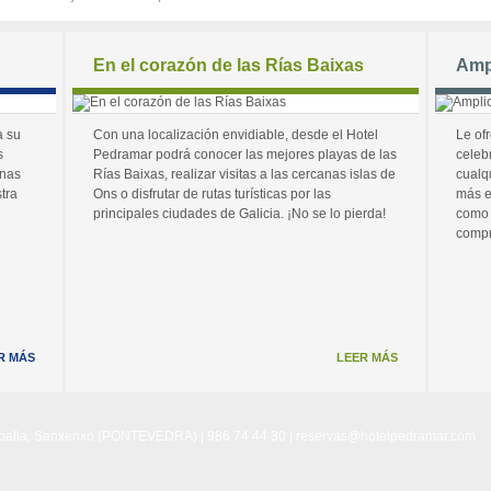
En el corazón de las Rías Baixas
Amp
a su
Con una localización envidiable, desde el Hotel
Le of
s
Pedramar podrá conocer las mejores playas de las
celeb
unas
Rías Baixas, realizar visitas a las cercanas islas de
cualq
tra
Ons o disfrutar de rutas turísticas por las
más e
principales ciudades de Galicia. ¡No se lo pierda!
como 
compr
R MÁS
LEER MÁS
Noalla, Sanxenxo (PONTEVEDRA) | 986 74 44 30 |
reservas@hotelpedramar.com