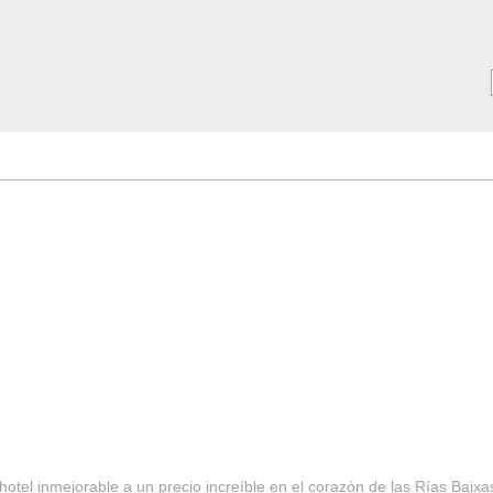
MAR ***
SERVICIOS
Tarifas y Ofertas 2025
Notici
hotel inmejorable a un precio increíble en el corazón de las Rías Baixa