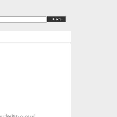
as
RESERVAS
Contacto
s. ¡Haz tu reserva ya!