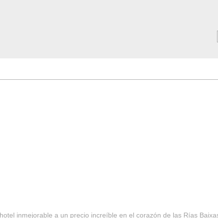
MAR ***
SERVICIOS
Tarifas y Ofertas 2025
Notici
hotel inmejorable a un precio increíble en el corazón de las Rías Baixa