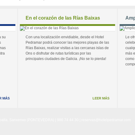
En el corazón de las Rías Baixas
Amp
a su
Con una localización envidiable, desde el Hotel
Le of
s
Pedramar podrá conocer las mejores playas de las
celeb
unas
Rías Baixas, realizar visitas a las cercanas islas de
cualq
tra
Ons o disfrutar de rutas turísticas por las
más e
principales ciudades de Galicia. ¡No se lo pierda!
como 
compr
R MÁS
LEER MÁS
Noalla, Sanxenxo (PONTEVEDRA) | 986 74 44 30 |
reservas@hotelpedramar.com