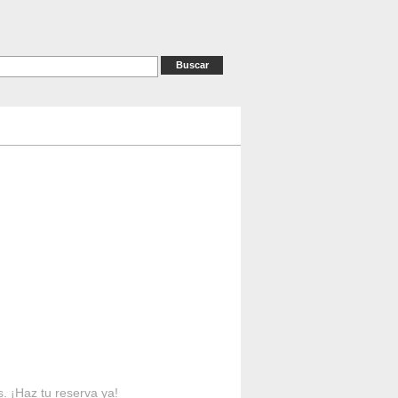
as
RESERVAS
Contacto
s. ¡Haz tu reserva ya!