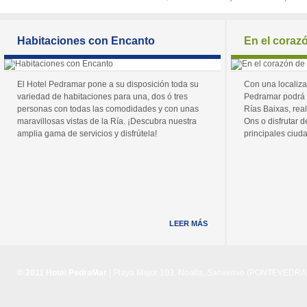
Habitaciones con Encanto
En el coraz
El Hotel Pedramar pone a su disposición toda su
Con una localiza
variedad de habitaciones para una, dos ó tres
Pedramar podrá 
personas con todas las comodidades y con unas
Rías Baixas, real
maravillosas vistas de la Ría. ¡Descubra nuestra
Ons o disfrutar de
amplia gama de servicios y disfrútela!
principales ciuda
LEER MÁS
© 2011 Hotel PedraMar
| Playa Major 103, Noalla, Sanxenxo (PONTEVEDRA) 