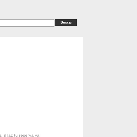
as
RESERVAS
Contacto
s. ¡Haz tu reserva ya!