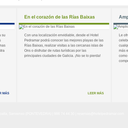
En el corazón de las Rías Baixas
Amp
a su
Con una localización envidiable, desde el Hotel
Le of
s
Pedramar podrá conocer las mejores playas de las
celeb
unas
Rías Baixas, realizar visitas a las cercanas islas de
cualq
tra
Ons o disfrutar de rutas turísticas por las
más e
principales ciudades de Galicia. ¡No se lo pierda!
como 
compr
R MÁS
LEER MÁS
Noalla, Sanxenxo (PONTEVEDRA) | 986 74 44 30 |
reservas@hotelpedramar.com