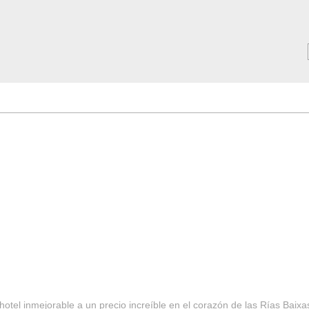
MAR ***
SERVICIOS
Tarifas y Ofertas 2025
Notici
hotel inmejorable a un precio increíble en el corazón de las Rías Baixa