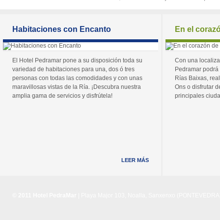
Habitaciones con Encanto
En el coraz
El Hotel Pedramar pone a su disposición toda su
Con una localiza
variedad de habitaciones para una, dos ó tres
Pedramar podrá 
personas con todas las comodidades y con unas
Rías Baixas, real
maravillosas vistas de la Ría. ¡Descubra nuestra
Ons o disfrutar de
amplia gama de servicios y disfrútela!
principales ciuda
LEER MÁS
© 2011 Hotel PedraMar
| Playa Major 103, Noalla, Sanxenxo (PONTEVEDRA) 