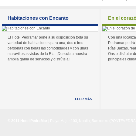
Habitaciones con Encanto
En el coraz
El Hotel Pedramar pone a su disposición toda su
Con una localiza
variedad de habitaciones para una, dos ó tres
Pedramar podrá 
personas con todas las comodidades y con unas
Rías Baixas, real
maravillosas vistas de la Ría. ¡Descubra nuestra
Ons o disfrutar de
amplia gama de servicios y disfrútela!
principales ciuda
LEER MÁS
© 2011 Hotel PedraMar
| Playa Major 103, Noalla, Sanxenxo (PONTEVEDRA) 