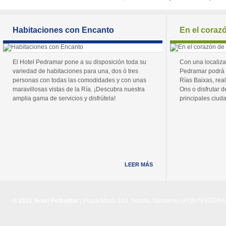
Habitaciones con Encanto
En el coraz
El Hotel Pedramar pone a su disposición toda su
Con una localiza
variedad de habitaciones para una, dos ó tres
Pedramar podrá 
personas con todas las comodidades y con unas
Rías Baixas, real
maravillosas vistas de la Ría. ¡Descubra nuestra
Ons o disfrutar de
amplia gama de servicios y disfrútela!
principales ciuda
LEER MÁS
© 2011 Hotel PedraMar
| Playa Major 103, Noalla, Sanxenxo (PONTEVEDRA) 