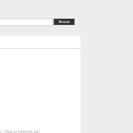
as
RESERVAS
Contacto
s. ¡Haz tu reserva ya!