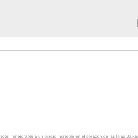
MAR ***
SERVICIOS
Tarifas y Ofertas 2025
Notici
hotel inmejorable a un precio increíble en el corazón de las Rías Baixa