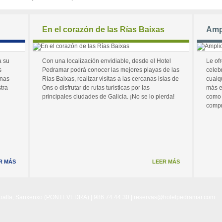
En el corazón de las Rías Baixas
Amp
a su
Con una localización envidiable, desde el Hotel
Le of
s
Pedramar podrá conocer las mejores playas de las
celeb
unas
Rías Baixas, realizar visitas a las cercanas islas de
cualq
tra
Ons o disfrutar de rutas turísticas por las
más e
principales ciudades de Galicia. ¡No se lo pierda!
como 
compr
R MÁS
LEER MÁS
Noalla, Sanxenxo (PONTEVEDRA) | 986 74 44 30 |
reservas@hotelpedramar.com