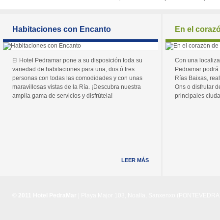
Habitaciones con Encanto
En el coraz
El Hotel Pedramar pone a su disposición toda su
Con una localiza
variedad de habitaciones para una, dos ó tres
Pedramar podrá 
personas con todas las comodidades y con unas
Rías Baixas, real
maravillosas vistas de la Ría. ¡Descubra nuestra
Ons o disfrutar de
amplia gama de servicios y disfrútela!
principales ciuda
LEER MÁS
© 2011 Hotel PedraMar
| Playa Major 103, Noalla, Sanxenxo (PONTEVEDRA) 