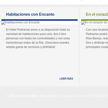
Habitaciones con Encanto
En el coraz
El Hotel Pedramar pone a su disposición toda su
Con una localiza
variedad de habitaciones para una, dos ó tres
Pedramar podrá 
personas con todas las comodidades y con unas
Rías Baixas, real
maravillosas vistas de la Ría. ¡Descubra nuestra
Ons o disfrutar de
amplia gama de servicios y disfrútela!
principales ciuda
LEER MÁS
© 2011 Hotel PedraMar
| Playa Major 103, Noalla, Sanxenxo (PONTEVEDRA) 