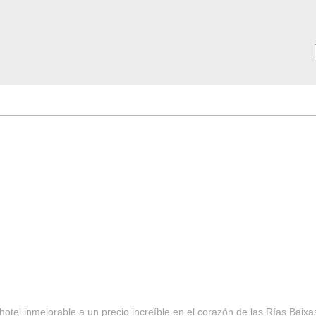
MAR ***
SERVICIOS
Tarifas y Ofertas 2025
Notici
hotel inmejorable a un precio increíble en el corazón de las Rías Baixa