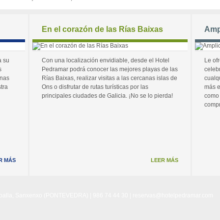
En el corazón de las Rías Baixas
Amp
a su
Con una localización envidiable, desde el Hotel
Le of
s
Pedramar podrá conocer las mejores playas de las
celeb
unas
Rías Baixas, realizar visitas a las cercanas islas de
cualq
tra
Ons o disfrutar de rutas turísticas por las
más e
principales ciudades de Galicia. ¡No se lo pierda!
como 
compr
R MÁS
LEER MÁS
Noalla, Sanxenxo (PONTEVEDRA) | 986 74 44 30 |
reservas@hotelpedramar.com