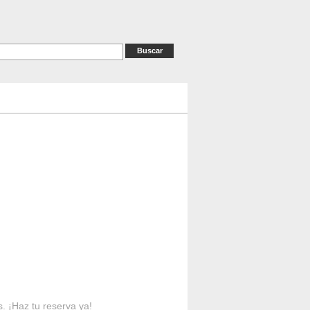
as
RESERVAS
Contacto
s. ¡Haz tu reserva ya!