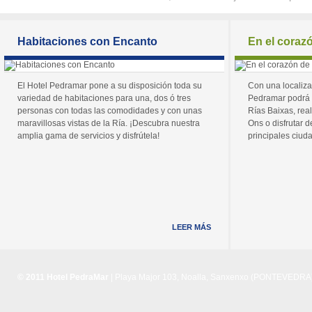
Habitaciones con Encanto
En el coraz
El Hotel Pedramar pone a su disposición toda su
Con una localiza
variedad de habitaciones para una, dos ó tres
Pedramar podrá 
personas con todas las comodidades y con unas
Rías Baixas, real
maravillosas vistas de la Ría. ¡Descubra nuestra
Ons o disfrutar de
amplia gama de servicios y disfrútela!
principales ciuda
LEER MÁS
© 2011 Hotel PedraMar
| Playa Major 103, Noalla, Sanxenxo (PONTEVEDRA) 