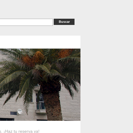
as
RESERVAS
Contacto
s. ¡Haz tu reserva ya!