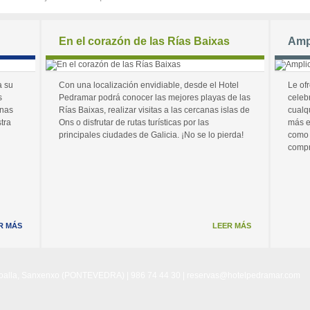
En el corazón de las Rías Baixas
Amp
a su
Con una localización envidiable, desde el Hotel
Le of
s
Pedramar podrá conocer las mejores playas de las
celeb
unas
Rías Baixas, realizar visitas a las cercanas islas de
cualq
tra
Ons o disfrutar de rutas turísticas por las
más e
principales ciudades de Galicia. ¡No se lo pierda!
como 
compr
R MÁS
LEER MÁS
Noalla, Sanxenxo (PONTEVEDRA) | 986 74 44 30 |
reservas@hotelpedramar.com