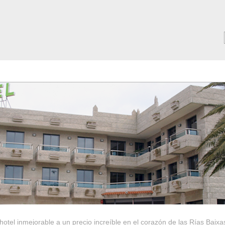
MAR ***
SERVICIOS
Tarifas y Ofertas 2025
Notici
hotel inmejorable a un precio increíble en el corazón de las Rías Baixa